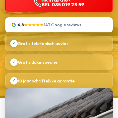
NU BEREIKBAAR
BEL 085 019 23 59
4,8
★★★★★
143 Google reviews
✓
Gratis telefonisch advies
✓
Gratis dakinspectie
✓
10 jaar schriftelijke garantie