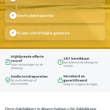
✓
Gratis dakinspectie
✓
10 jaar schriftelijke garantie
Vrijblijvende offerte
24/7 bereikbaar
vooraf
Spoeddienst bij lekkage en
Geen verrassingen op de
schade
rekening
Verzekerd en
Snelle noodreparaties
gecertificeerd
Bij acute lekkage of
stormschade
Veilig en volgens de regels
Onze dakdekkers in Weesp helpen u bij daklekkage,