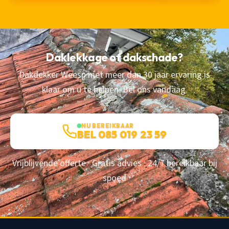
Daklekkage of dakschade?
Dakdekker Weesp met meer dan 30 jaar ervaring is
klaar om u te helpen. Bel ons vandaag.
NU BEREIKBAAR
BEL 085 019 23 59
Vrijblijvende offerte · Gratis advies · 24/7 bereikbaar bij
spoed