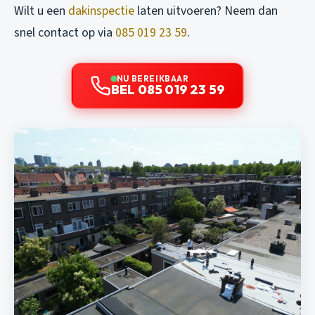
Wilt u een
dakinspectie
laten uitvoeren? Neem dan
snel contact op via
085 019 23 59
.
NU BEREIKBAAR
BEL 085 019 23 59