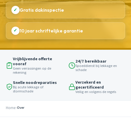
✓
Gratis dakinspectie
✓
10 jaar schriftelijke garantie
Vrijblijvende offerte
24/7 bereikbaar
vooraf
Spoeddienst bij lekkage en
Geen verrassingen op de
schade
rekening
Verzekerd en
Snelle noodreparaties
gecertificeerd
Bij acute lekkage of
stormschade
Veilig en volgens de regels
Home
Over