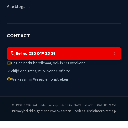
Alle blogs →
CONTACT
Bel nu 085 019 23 59
Dag en nacht bereikbaar, ook in het weekend
Altijd een gratis, vrijblijvende offerte
Werkzaam in Weesp en omstreken
© 1992–2026
Dakdekker Weesp
· KvK 86263412 · BTW NL004218909B57
Privacybeleid
·
Algemene voorwaarden
·
Cookies
·
Disclaimer
·
Sitemap