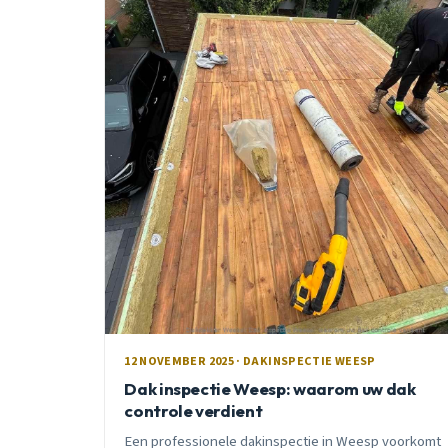
12 NOVEMBER 2025 · DAKINSPECTIE WEESP
Dak inspectie Weesp: waarom uw dak
controle verdient
Een professionele dakinspectie in Weesp voorkomt