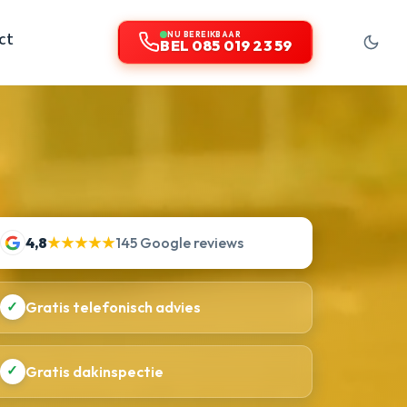
ct
NU BEREIKBAAR
BEL 085 019 23 59
4,8
★★★★★
145 Google reviews
✓
Gratis telefonisch advies
✓
Gratis dakinspectie