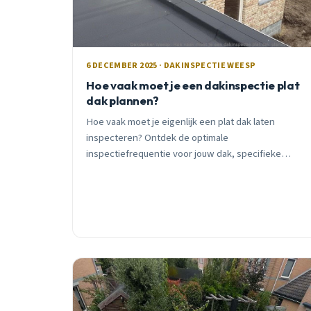
6 DECEMBER 2025 · DAKINSPECTIE WEESP
Hoe vaak moet je een dakinspectie plat
dak plannen?
Hoe vaak moet je eigenlijk een plat dak laten
inspecteren? Ontdek de optimale
inspectiefrequentie voor jouw dak, specifieke
aandachtspunten voor Weesp, en waarom
regelmatige controle duizenden euro&#8217;s kan
besparen.