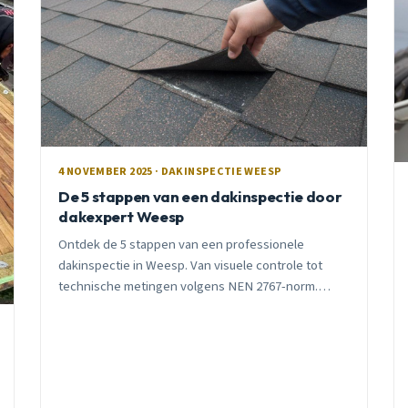
4 NOVEMBER 2025 · DAKINSPECTIE WEESP
De 5 stappen van een dakinspectie door
dakexpert Weesp
Ontdek de 5 stappen van een professionele
dakinspectie in Weesp. Van visuele controle tot
technische metingen volgens NEN 2767-norm.
Voorkom kostbare waterschade met moderne
technieken zoals drone en thermografie.