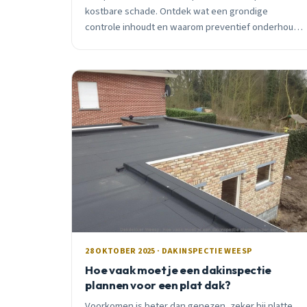
kostbare schade. Ontdek wat een grondige
controle inhoudt en waarom preventief onderhoud
geld bespaart.
28 OKTOBER 2025 · DAKINSPECTIE WEESP
Hoe vaak moet je een dakinspectie
plannen voor een plat dak?
Voorkomen is beter dan genezen, zeker bij platte