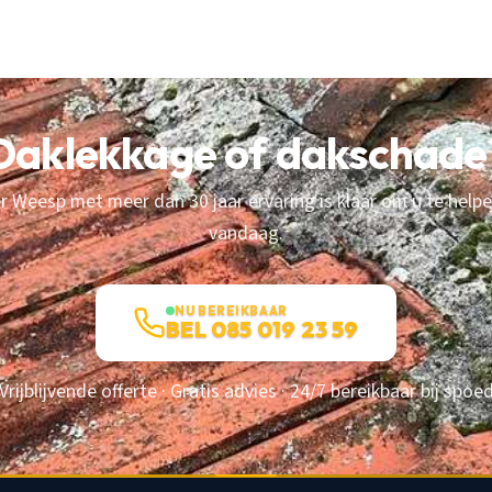
Daklekkage of dakschade
 Weesp met meer dan 30 jaar ervaring is klaar om u te helpe
vandaag.
NU BEREIKBAAR
BEL 085 019 23 59
Vrijblijvende offerte · Gratis advies · 24/7 bereikbaar bij spoe