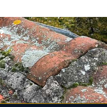
?
n. Bel ons
d