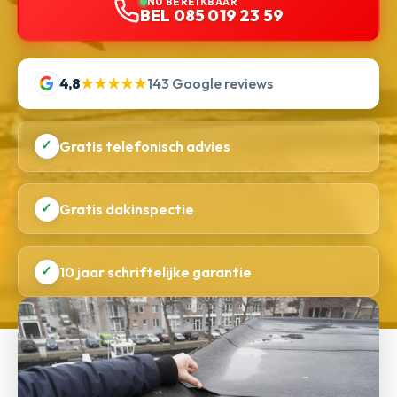
NU BEREIKBAAR
BEL 085 019 23 59
4,8
★★★★★
143 Google reviews
✓
Gratis telefonisch advies
✓
Gratis dakinspectie
✓
10 jaar schriftelijke garantie