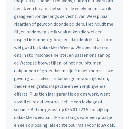
loopt altijd soepel. Trouwens, buiten het werk om
ben ik een fervent fietser. In de weekenden trap ik
graag een rondje langs de Vecht, van Weesp naar
Naarden of gewoon door de polders. Het houdt me
fit, en onderweg zie ik vaak daken die wel een
inspectie kunnen gebruiken, dan denk ik: 'Dat komt
wel goed bij Dakdekker Weesp.' We specialiseren
ons in stormschade herstel en passen ons aan op
de Weespse bouwstijlen, of het nou bitumen,
dakpannen of groendaken zijn. En het mooiste: we
geven gratis advies, rekenen geen voorrijkosten,
bieden een gratis inspectie en een vrijblijvende
offerte. Plus tien jaar garantie op ons werk, want
kwaliteit staat voorop. Heb je een lekkage of
schade? Bel me gerust op 085 019 23 59 of kijk op
dakdekkerweesp.nl. Ik kom langs voor een praatje
en een oplossing, als echte buurman voor jouw dak.