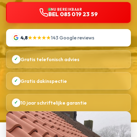
NU BEREIKBAAR
BEL 085 019 23 59
4,8
★★★★★
143 Google reviews
✓
Gratis telefonisch advies
✓
Gratis dakinspectie
✓
10 jaar schriftelijke garantie